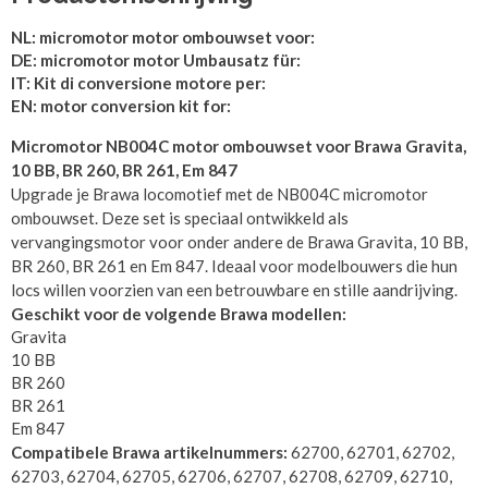
NL: micromotor motor ombouwset voor:
DE: micromotor motor Umbausatz für:
IT: Kit di conversione motore per:
EN: motor conversion kit for:
Micromotor NB004C motor ombouwset voor Brawa Gravita,
10 BB, BR 260, BR 261, Em 847
Upgrade je Brawa locomotief met de NB004C micromotor
ombouwset. Deze set is speciaal ontwikkeld als
vervangingsmotor voor onder andere de Brawa Gravita, 10 BB,
BR 260, BR 261 en Em 847. Ideaal voor modelbouwers die hun
locs willen voorzien van een betrouwbare en stille aandrijving.
Geschikt voor de volgende Brawa modellen:
Gravita
10 BB
BR 260
BR 261
Em 847
Compatibele Brawa artikelnummers:
62700, 62701, 62702,
62703, 62704, 62705, 62706, 62707, 62708, 62709, 62710,