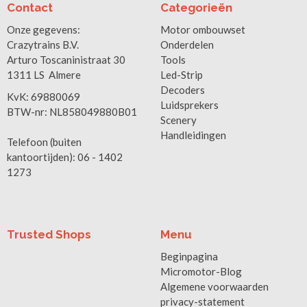
Contact
Categorieën
Onze gegevens:
Motor ombouwset
Crazytrains B.V.
Onderdelen
Arturo Toscaninistraat 30
Tools
1311 LS Almere
Led-Strip
Decoders
KvK: 69880069
Luidsprekers
BTW-nr: NL858049880B01
Scenery
Handleidingen
Telefoon (buiten
kantoortijden): 06 - 1402
1273
Trusted Shops
Menu
Beginpagina
Micromotor-Blog
Algemene voorwaarden
privacy-statement