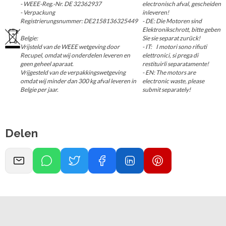
- WEEE-Reg.-Nr. DE 32362937
electronisch afval, gescheiden
- Verpackung
inleveren!
Registrierungsnummer: DE2158136325449
- DE: Die Motoren sind
Elektronikschrott, bitte geben
Belgie:
Sie sie separat zurück!
Vrijsteld van de WEEE wetgeving door
- IT: I motori sono rifiuti
Recupel, omdat wij onderdelen leveren en
elettronici, si prega di
geen geheel aparaat.
restituirli separatamente!
Vrijgesteld van de verpakkingswetgeving
- EN: The motors are
omdat wij minder dan 300 kg afval leveren in
electronic waste, please
Belgie per jaar.
submit separately!
Delen